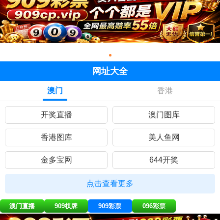
网址大全
澳门
香港
开奖直播
澳门图库
香港图库
美人鱼网
金多宝网
644开奖
黄大仙网
彩民网站
点击查看更多
九五至尊
曾道人网
澳门直播
909棋牌
909彩票
096彩票